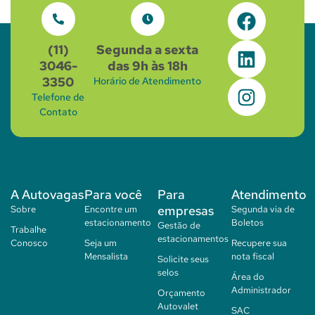
(11)
Segunda a sexta
3046-
das 9h às 18h
3350
Horário de Atendimento
Telefone de
Contato
A Autovagas
Para você
Para
Atendimento
empresas
Sobre
Encontre um
Segunda via de
estacionamento
Boletos
Gestão de
Trabalhe
estacionamentos
Conosco
Seja um
Recupere sua
Mensalista
nota fiscal
Solicite seus
selos
Área do
Administrador
Orçamento
Autovalet
SAC